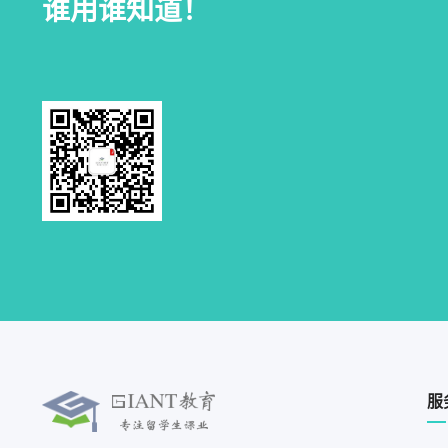
谁用谁知道！
服