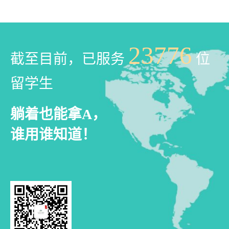
23776
截至目前，已服务
位
留学生
躺着也能拿A，
谁用谁知道！