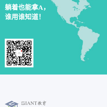
躺着也能拿A，
谁用谁知道！