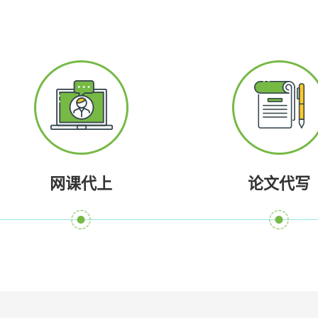
网课代上
论文代写