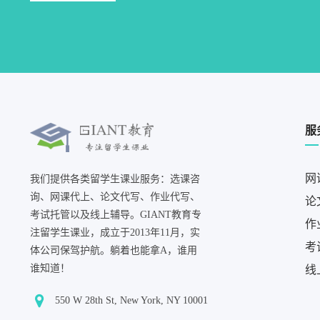
服
网
我们提供各类留学生课业服务：选课咨
询、网课代上、论文代写、作业代写、
论
考试托管以及线上辅导。GIANT教育专
作
注留学生课业，成立于2013年11月，实
考
体公司保驾护航。躺着也能拿A，谁用
谁知道！
线
550 W 28th St, New York, NY 10001